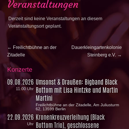
Veranstaltungen
Derzeit sind keine Veranstaltungen an diesem
Veranstaltungsort geplant.
Beitragsnavigation
Previous
Next
←
Freilichtbühne an der
Dauerkleingartenkolonie
post:
post:
Zitadelle
Steinberg e.V.
→
Konzerte
09.08.2026
Umsonst & Draußen: Bigband Black
Bottom mit Lisa Hintzke und Martin
11:00 Uhr
Martini
Freilichtbühne an der Zitadelle, Am Juliusturm
62, 13599 Berlin
22.09.2026
Kronenkreuzverleihung (Black
Bottom Trio), geschlossene
Uhr