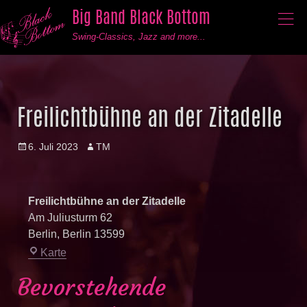
Big Band Black Bottom
──
──
──
Swing-Classics, Jazz and more...
Freilichtbühne an der Zitadelle
Posted
Author
6. Juli 2023
TM
on
Freilichtbühne an der Zitadelle
Am Juliusturm 62
Berlin
,
Berlin
13599
Freilichtbühne
Karte
an
Bevorstehende
der
Zitadelle