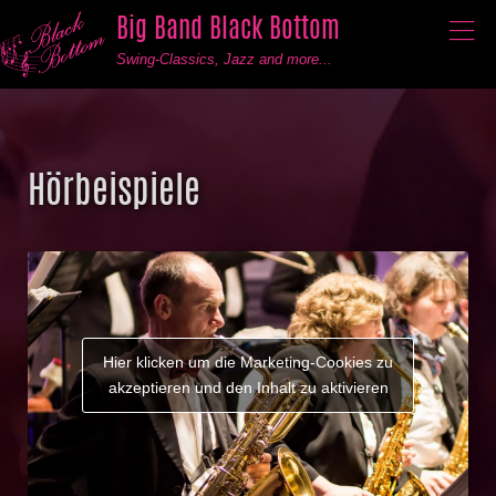
Big Band Black Bottom
──
──
──
Swing-Classics, Jazz and more...
Hörbeispiele
Hier klicken um die Marketing-Cookies zu
akzeptieren und den Inhalt zu aktivieren