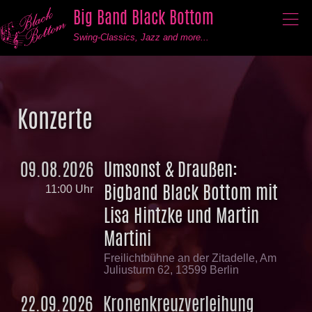
Big Band Black Bottom
──
──
──
Swing-Classics, Jazz and more...
Konzerte
09.08.2026
Umsonst & Draußen:
Bigband Black Bottom mit
11:00 Uhr
Lisa Hintzke und Martin
Martini
Freilichtbühne an der Zitadelle, Am
Juliusturm 62, 13599 Berlin
22.09.2026
Kronenkreuzverleihung