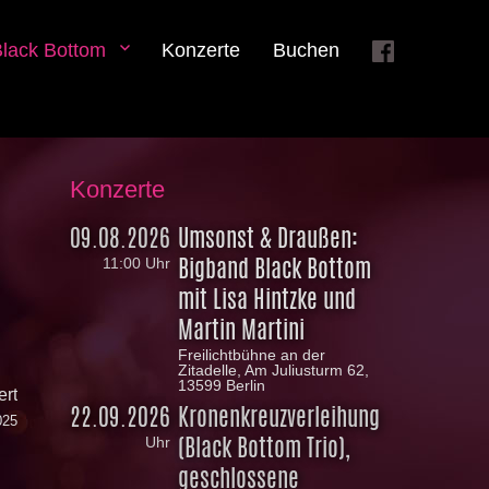
Black Bottom
Konzerte
Buchen
Konzerte
09.08.2026
Umsonst & Draußen:
Bigband Black Bottom
11:00 Uhr
mit Lisa Hintzke und
Martin Martini
Freilichtbühne an der
Zitadelle, Am Juliusturm 62,
13599 Berlin
ert
22.09.2026
Kronenkreuzverleihung
025
(Black Bottom Trio),
Uhr
geschlossene