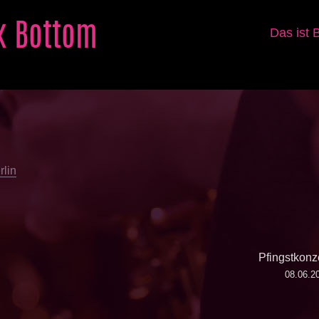
k Bottom
Das ist 
.
rlin
Pfingstkonz
08.06.2