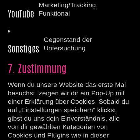
service
Marketing/Tracking,
google-
YouTube
Funktional
maps
Consent
to
service
Gegenstand der
youtube
Sonstiges
Untersuchung
Consent
to
7. Zustimmung
service
sonstiges
Wenn du unsere Website das erste Mal
besuchst, zeigen wir dir ein Pop-Up mit
einer Erklärung über Cookies. Sobald du
auf „Einstellungen speichern“ klickst,
gibst du uns dein Einverständnis, alle
von dir gewählten Kategorien von
Cookies und Plugins wie in dieser